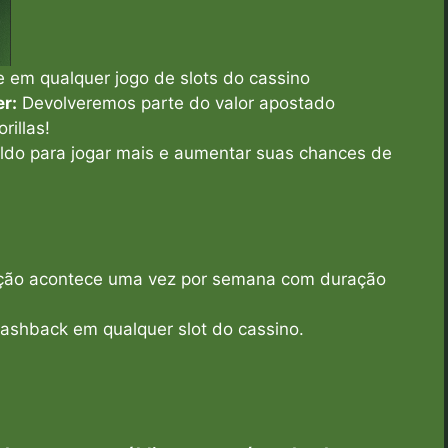
 em qualquer jogo de slots do cassino
r:
Devolveremos parte do valor apostado
illas!
ldo para jogar mais e aumentar suas chances de
ão acontece uma vez por semana com duração
ashback em qualquer slot do cassino.