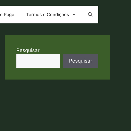
e Page
Termos e Condições
Pesquisar
Pesquisar