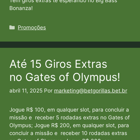
Tem giros extras te esperando no Big Bass
Bonanza!
Categorias
Promoções
Até 15 Giros Extras
no Gates of Olympus!
abril 11, 2025
Por
marketing@betgorillas.bet.br
Jogue R$ 100, em qualquer slot, para concluir a
missão e receber 5 rodadas extras no Gates of
Olympus; Jogue R$ 200, em qualquer slot, para
concluir a missão e receber 10 rodadas extras