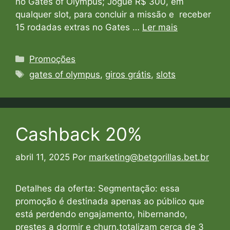
no Gates of Olympus; Jogue R$ 300, em
qualquer slot, para concluir a missão e receber
15 rodadas extras no Gates …
Ler mais
Categorias
Promoções
Tags
gates of olympus
,
giros grátis
,
slots
Cashback 20%
abril 11, 2025
Por
marketing@betgorillas.bet.br
Detalhes da oferta: Segmentação: essa
promoção é destinada apenas ao público que
está perdendo engajamento, hibernando,
prestes a dormir e churn.totalizam cerca de 3